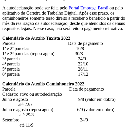
A autodeclaração pode ser feita pelo
Portal Emprega Brasil
ou pelo
aplicativo da Carteira de Trabalho Digital. Após esse prazo, os
caminhoneiros somente terão direito a receber o benefício a partir do
mês da realização da autodeclaração, desde que atendidos os demais
requisitos legais. Nesse caso, não será feito o pagamento retroativo.
Calendário do Auxílio Taxista 2022
Parcela Data de pagamento
1ª e 2ª parcelas 16/8
1ª e 2ª parcelas (repescagem) 30/8
3ª parcela 24/9
4ª parcela 22/10
5ª parcela 26/11
6ª parcela 17/12
Calendário do Auxílio Caminhoneiro 2022
Parcela Data de pagamento
Cadastro ativo ou autodeclaração
Julho e agosto 9/8 (valor em dobro)
até 22/7
Julho e agosto (repescagem) 6/9 (valor em dobro)
até 29/8
Setembro 24/9
até 11/9